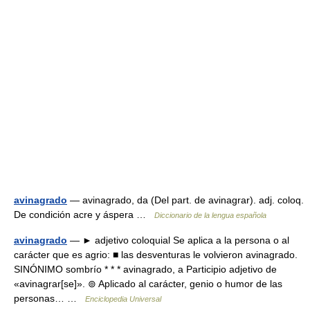
avinagrado
— avinagrado, da (Del part. de avinagrar). adj. coloq.
De condición acre y áspera …
Diccionario de la lengua española
avinagrado
— ► adjetivo coloquial Se aplica a la persona o al
carácter que es agrio: ■ las desventuras le volvieron avinagrado.
SINÓNIMO sombrío * * * avinagrado, a Participio adjetivo de
«avinagrar[se]». ⊚ Aplicado al carácter, genio o humor de las
personas… …
Enciclopedia Universal