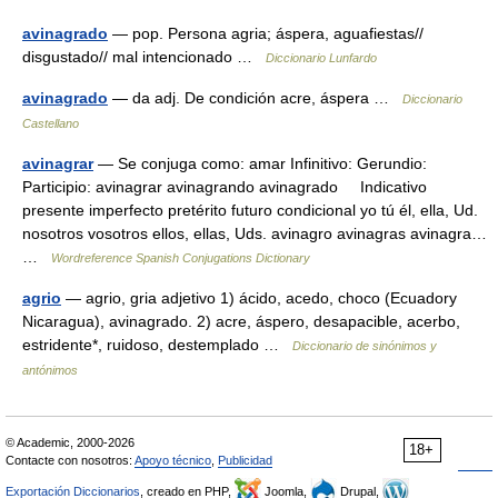
avinagrado
— pop. Persona agria; áspera, aguafiestas//
disgustado// mal intencionado …
Diccionario Lunfardo
avinagrado
— da adj. De condición acre, áspera …
Diccionario
Castellano
avinagrar
— Se conjuga como: amar Infinitivo: Gerundio:
Participio: avinagrar avinagrando avinagrado Indicativo
presente imperfecto pretérito futuro condicional yo tú él, ella, Ud.
nosotros vosotros ellos, ellas, Uds. avinagro avinagras avinagra…
…
Wordreference Spanish Conjugations Dictionary
agrio
— agrio, gria adjetivo 1) ácido, acedo, choco (Ecuadory
Nicaragua), avinagrado. 2) acre, áspero, desapacible, acerbo,
estridente*, ruidoso, destemplado …
Diccionario de sinónimos y
antónimos
© Academic, 2000-2026
18+
Contacte con nosotros:
Apoyo técnico
,
Publicidad
Exportación Diccionarios
, creado en PHP,
Joomla,
Drupal,