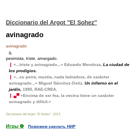
Diccionario del Argot "El Sohez"
avinagrado
avinagrado
s.
pesimista, triste, amargado.
❙
«...triste y avinagrado...» Eduardo Mendoza,
La ciudad de
los prodigios.
❙
«...su perra, mustia, nada ladradora, de carácter
avinagrado...» Miguel Sánchez-Ostiz,
Un infierno en el
jardín,
1995, RAE-CREA.
❙ ▄▀
«Encima de ser fea, la vecina tiene un carácter
avinagrado y difícil.»
Diccionario del Argot "El Sohez"
.
2013
.
Игры ⚽
Поможем сделать НИР