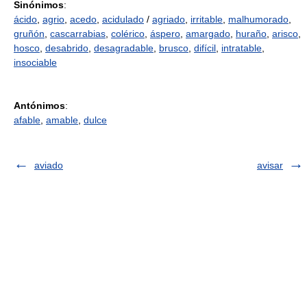
Sinónimos
:
ácido
,
agrio
,
acedo
,
acidulado
/
agriado
,
irritable
,
malhumorado
,
gruñón
,
cascarrabias
,
colérico
,
áspero
,
amargado
,
huraño
,
arisco
,
hosco
,
desabrido
,
desagradable
,
brusco
,
difícil
,
intratable
,
insociable
Antónimos
:
afable
,
amable
,
dulce
aviado
avisar