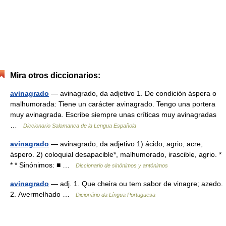
Mira otros diccionarios:
avinagrado
— avinagrado, da adjetivo 1. De condición áspera o
malhumorada: Tiene un carácter avinagrado. Tengo una portera
muy avinagrada. Escribe siempre unas críticas muy avinagradas
…
Diccionario Salamanca de la Lengua Española
avinagrado
— avinagrado, da adjetivo 1) ácido, agrio, acre,
áspero. 2) coloquial desapacible*, malhumorado, irascible, agrio. *
* * Sinónimos: ■ …
Diccionario de sinónimos y antónimos
avinagrado
— adj. 1. Que cheira ou tem sabor de vinagre; azedo.
2. Avermelhado …
Dicionário da Língua Portuguesa