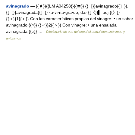
avinagrado
— {{＃}}{{LM A04258}}{{〓}} {{［}}avinagrado{{］}},
{{［}}avinagrada{{］}} ‹a·vi·na·gra·do, da› {{《}}▍ adj.{{》}}
{{＜}}1{{＞}} Con las características propias del vinagre: • un sabor
avinagrado.{{○}} {{＜}}2{{＞}} Con vinagre: • una ensalada
avinagrada.{{○}} …
Diccionario de uso del español actual con sinónimos y
antónimos